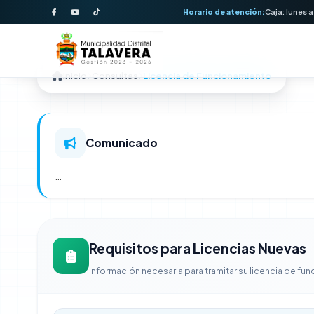
Horario de atención:
Caja: lunes a
Licencia de Funcion
Inicio
Consultas
Licencia de Funcionamiento
Comunicado
…
Requisitos para Licencias Nuevas
Información necesaria para tramitar su licencia de fu