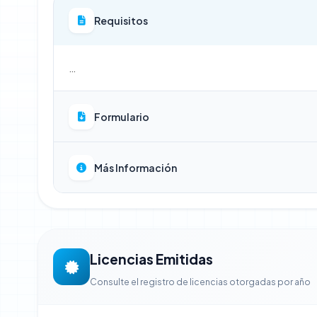
Requisitos
…
Formulario
Más Información
Licencias Emitidas
Consulte el registro de licencias otorgadas por año