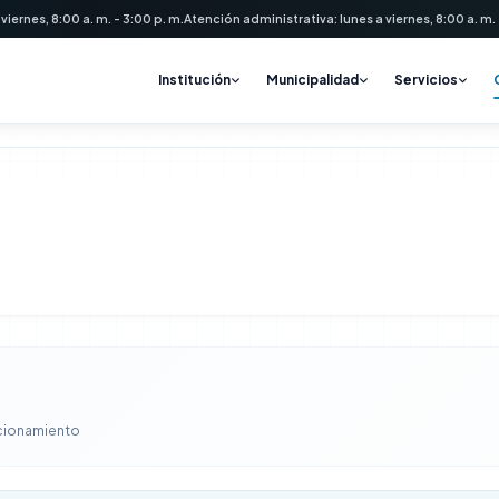
 viernes, 8:00 a. m. - 3:00 p. m.
Atención administrativa: lunes a viernes, 8:00 a. m. -
Institución
Municipalidad
Servicios
amiento Municipalid
ncionamiento