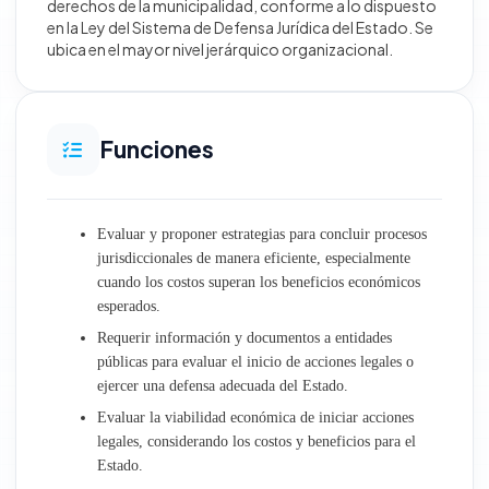
derechos de la municipalidad, conforme a lo dispuesto
en la Ley del Sistema de Defensa Jurídica del Estado. Se
Desarrollo Territorial e Infraestructura
ubica en el mayor nivel jerárquico organizacional.
Obras
Funciones
Gestión Ambiental y Servicios Municipales
Desarrollo Económico Social
Evaluar y proponer estrategias para concluir procesos
jurisdiccionales de manera eficiente, especialmente
Oficinas generales
cuando los costos superan los beneficios económicos
esperados.
Atención al Ciudadano y Gestión Documentaria
Requerir información y documentos a entidades
públicas para evaluar el inicio de acciones legales o
Trámite Documentario
ejercer una defensa adecuada del Estado.
Evaluar la viabilidad económica de iniciar acciones
Archivo Central
legales, considerando los costos y beneficios para el
Estado.
Relaciones Públicas e Imagen Institucional