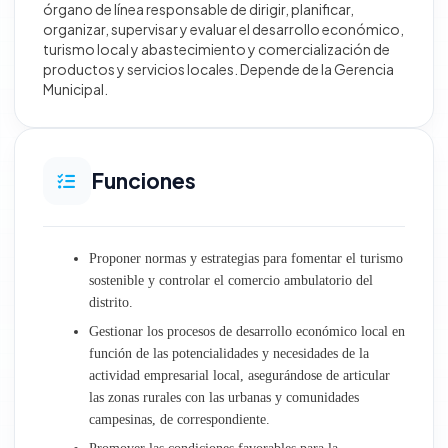
órgano de línea responsable de dirigir, planificar,
organizar, supervisar y evaluar el desarrollo económico,
Desarrollo Territorial e Infraestructura
turismo local y abastecimiento y comercialización de
productos y servicios locales. Depende de la Gerencia
Municipal.
Obras
Gestión Ambiental y Servicios Municipales
Funciones
Desarrollo Económico Social
Oficinas generales
Proponer normas y estrategias para fomentar el turismo
sostenible y controlar el comercio ambulatorio del
Atención al Ciudadano y Gestión Documentaria
distrito.
Gestionar los procesos de desarrollo económico local en
Trámite Documentario
función de las potencialidades y necesidades de la
actividad empresarial local, asegurándose de articular
Archivo Central
las zonas rurales con las urbanas y comunidades
campesinas, de correspondiente.
Relaciones Públicas e Imagen Institucional