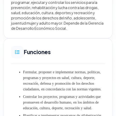
programar, ejecutar y controlar los servicios para la
prevención, rehabilitación y lucha contra las drogas,
Desarrollo Territorial e Infraestructura
salud, educación, cultura, deportes y recreación y
promoción de los derechos del niño, adolescente,
juventud mujer y adulto mayor. Depende de la Gerencia
Obras
de Desarrollo Económico Social.
Gestión Ambiental y Servicios Municipales
Desarrollo Económico Social
Funciones
Oficinas generales
Formular, proponer e implementar normas, políticas,
Atención al Ciudadano y Gestión Documentaria
programas y proyectos en salud, cultura, deporte,
recreación, defensa y promoción de los derechos
Trámite Documentario
ciudadanos, en concordancia con las normas vigentes.
Controlar los proyectos, programas y actividades que
Archivo Central
promueven el desarrollo humano, en los ámbitos de
educación, cultura, deporte, recreación y salud.
Relaciones Públicas e Imagen Institucional
Planificar e implementar programas de alfabetización