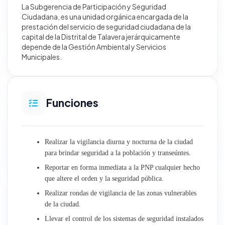
La Subgerencia de Participación y Seguridad
Ciudadana, es una unidad orgánica encargada de la
Desarrollo Territorial e Infraestructura
prestación del servicio de seguridad ciudadana de la
capital de la Distrital de Talavera jerárquicamente
depende de la Gestión Ambiental y Servicios
Obras
Municipales.
Gestión Ambiental y Servicios Municipales
Desarrollo Económico Social
Funciones
Oficinas generales
Realizar la vigilancia diurna y nocturna de la ciudad
Atención al Ciudadano y Gestión Documentaria
para brindar seguridad a la población y transeúntes.
Reportar en forma inmediata a la PNP cualquier hecho
Trámite Documentario
que altere el orden y la seguridad pública.
Realizar rondas de vigilancia de las zonas vulnerables
Archivo Central
de la ciudad.
Relaciones Públicas e Imagen Institucional
Llevar el control de los sistemas de seguridad instalados