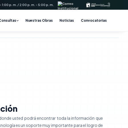
 1:00 p. m. / 2:00 p. m. - 5:00 p. m.
Consultas
Nuestras Obras
Noticias
Convocatorias
Distrital de Talave
ución
l donde usted podrá encontrar toda la información que
ecnología es un soporte muy importante para el logro de