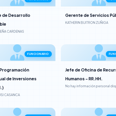
 de Desarrollo
Gerente de Servicios Pú
KATHERIN BUITRON ZUÑIGA
ble
DEÑA CARDENAS
FUNCIONARIO
FUN
 Programación
Jefe de Oficina de Recu
ual de Inversiones
Humanos - RR.HH.
No hay información personal di
.)
USI CASANCA