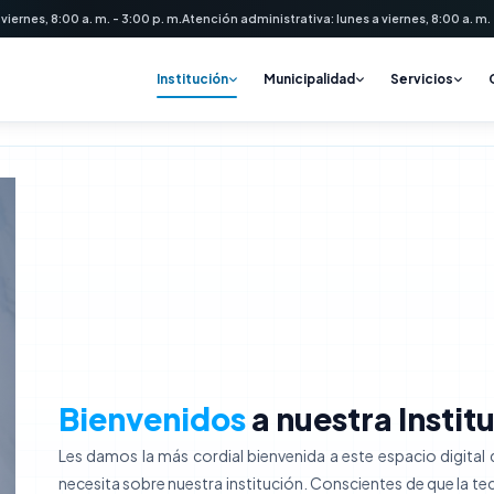
 viernes, 8:00 a. m. - 3:00 p. m.
Atención administrativa: lunes a viernes, 8:00 a. m. -
Institución
Municipalidad
Servicios
arios Municipalidad 
Bienvenidos
a nuestra Instit
Les damos la más cordial bienvenida a este espacio digita
necesita sobre nuestra institución. Conscientes de que la t