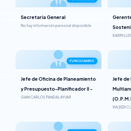
Secretaria General
Gerente
No hay información personal disponible
Sosteni
KARIM LU
FUNCIONARIO
Jefe de Oficina de Planeamiento
Jefe de
y Presupuesto-Planificador II -
Multian
GIAN CARLOS PANDAL AYVAR
(O.P.M.I
WILBER C