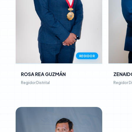
REGIDOR
ROSA REA GUZMÁN
ZENAID
Regidor Distrital
Regidor Di