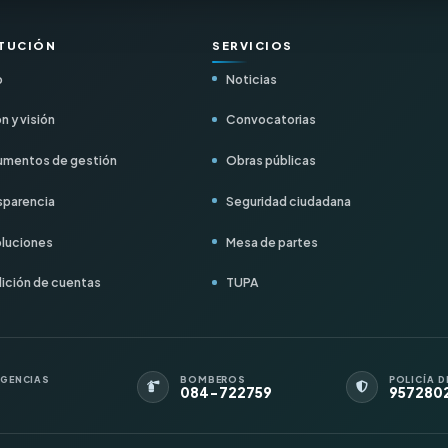
ITUCIÓN
SERVICIOS
o
Noticias
n y visión
Convocatorias
mentos de gestión
Obras públicas
sparencia
Seguridad ciudadana
luciones
Mesa de partes
ición de cuentas
TUPA
GENCIAS
BOMBEROS
POLICÍA D
084-722759
957280