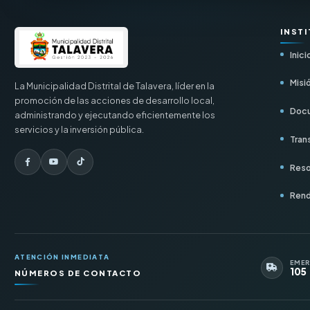
INST
Inici
Misió
La Municipalidad Distrital de Talavera, líder en la
promoción de las acciones de desarrollo local,
Docu
administrando y ejecutando eficientemente los
servicios y la inversión pública.
Tran
Reso
Rend
ATENCIÓN INMEDIATA
EMER
105
NÚMEROS DE CONTACTO