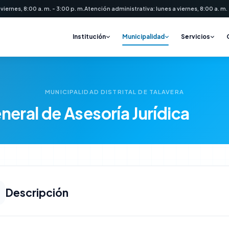
 viernes, 8:00 a. m. - 3:00 p. m.
Atención administrativa: lunes a viernes, 8:00 a. m. -
Institución
Municipalidad
Servicios
MUNICIPALIDAD DISTRITAL DE TALAVERA
neral de Asesoría Jurídica
Descripción