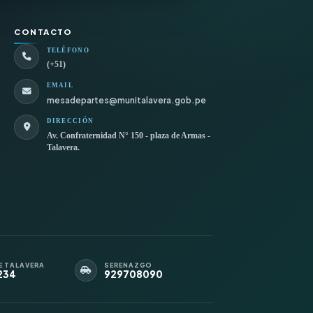
CONTACTO
TELÉFONO
(+51)
EMAIL
mesadepartes@munitalavera.gob.pe
DIRECCIÓN
Av. Confraternidad N° 150 - plaza de Armas -
Talavera.
E TALAVERA
SERENAZGO
234
929708090